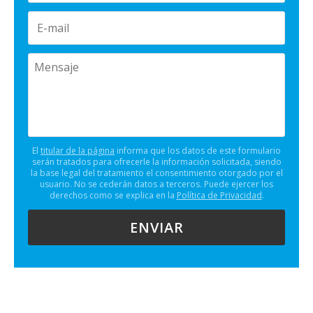
El
titular de la página
informa que los datos de este formulario
serán tratados para ofrecerle la información solicitada, siendo
la base legal del tratamiento el consentimiento otorgado por el
usuario. No se cederán datos a terceros. Puede ejercer los
derechos como se explica en la
Política de Privacidad
.